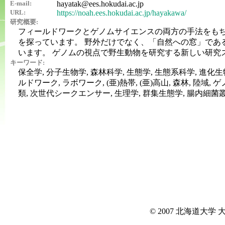
E-mail:
hayatak@ees.hokudai.ac.jp
URL:
https://noah.ees.hokudai.ac.jp/hayakawa/
研究概要:
フィールドワークとゲノムサイエンスの両方の手法をも
を探っています。 野外だけでなく、「自然への窓」であ
います。 ゲノムの視点で野生動物を研究する新しい研究
キーワード:
保全学, 分子生物学, 森林科学, 生態学, 生態系科学, 進化生
ルドワーク, ラボワーク, (亜)熱帯, (亜)高山, 森林, 陸域,
類, 次世代シークエンサー, 生理学, 群集生態学, 腸内細菌叢
© 2007 北海道大