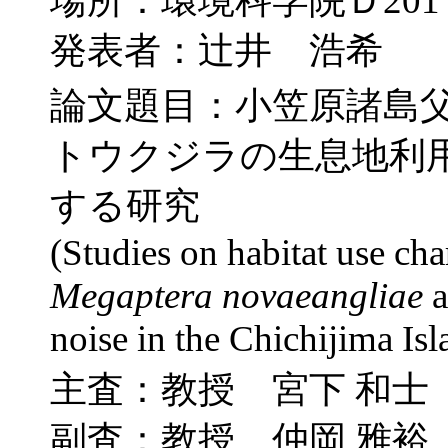
場所：環境科学院Ｄ201
発表者：辻井 浩希
論文題目：小笠原諸島
トウクジラの生息地利
する研究
(Studies on habitat use ch
Megaptera novaeangliae
a
noise in the Chichijima Is
主査：教授 宮下 和士
副査：教授 仲岡 雅裕