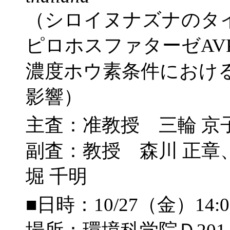
（シロイヌナズナのタイ
ピロホスファターゼAVP2;
濃度ホウ素条件におけ
影響）
主査：准教授 三輪 京
副査：教授 森川 正
堀 千明
■日時：10/27（金）14: