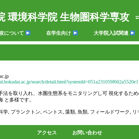
院 環境科学院 生物圏科学専攻
攻について
在学生向け
大学院入試関連
c.jp
neral.hokudai.ac.jp/search/detail.html?systemId=051a231059f602a552
手法を取り入れ、水圏生態系をモニタリングし可 視化するた
海 と多様です。
学, プランクトン, ベントス, 藻類, 魚類, フィールドワーク, 
アクセス
お問い合わせ