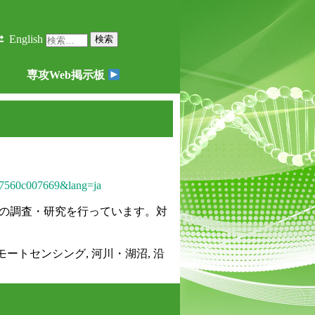
検
English
索:
専攻Web掲示板
0e17560c007669&lang=ja
めの調査・研究を行っています。対
リモートセンシング, 河川・湖沼, 沿