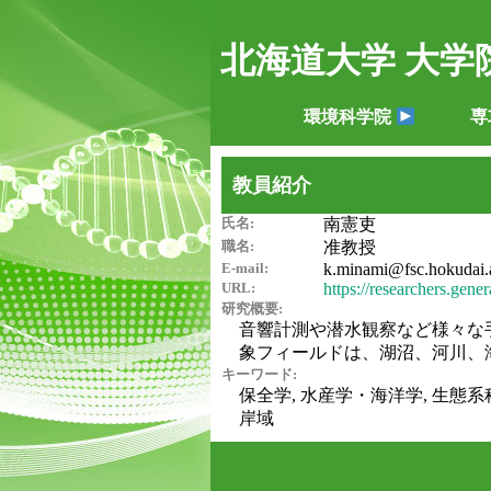
北海道大学 大学
環境科学院
専
教員紹介
氏名:
南憲吏
職名:
准教授
E-mail:
k.minami@fsc.hokudai.a
URL:
https://researchers.ge
研究概要:
音響計測や潜水観察など様々な
象フィールドは、湖沼、河川、
キーワード:
保全学, 水産学・海洋学, 生態系科
岸域