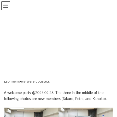
コ
ナ
Hori Laboratory
ン
ビ
テ
ゲ
ン
ー
FY2026 has started
ツ
シ
へ
ョ
ス
ン
キ
に
Home
FY2026 has started
Lab
FY2025 has started
ッ
移
プ
動
FY2025 has started
最
2025-04-02
2025-04-02
hori
終
更
Lab members were updated.
新
日
時
A welcome party @2025.02.28. The three in the middle of the
:
following photos are new members (Takuro, Petra, and Kanoko).