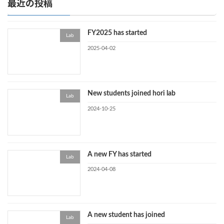
最近の投稿
FY2025 has started
Lab
2025-04-02
New students joined hori lab
Lab
2024-10-25
A new FY has started
Lab
2024-04-08
A new student has joined
Lab