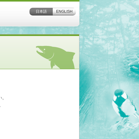
日本語
ENGLISH
い。
，