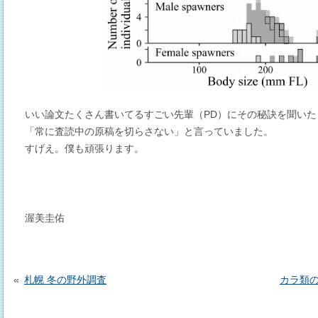
いい論文たくさん書いてるすごい先輩（PD）にその秘訣を聞いた
「常に査読中の原稿を切らさない」と言っていました。
すげえ。僕も頑張ります。
渥美圭佑
投
稿
札幌 冬の野外調査
カラ類
ナ
ビ