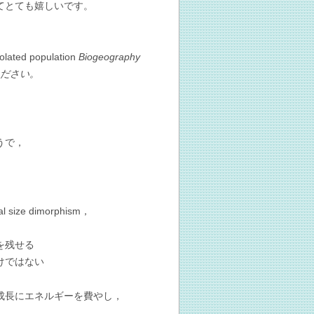
てとても嬉しいです。
solated population
Biogeography
）ください。
うで，
 size dimorphism，
を残せる
けではない
成長にエネルギーを費やし，