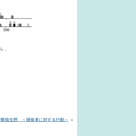
ら，
の繁殖生態 ～捕食者に対する行動～