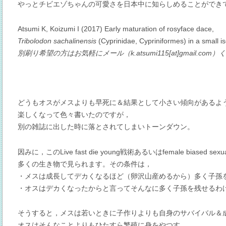
やっとチビエゾちゃんの可愛さを日本中に知らしめることができ
Atsumi K, Koizumi I (2017) Early maturation of rosyface dace,
Tribolodon sachalinensis
(Cyprinidae, Cypriniformes) in a small i
別刷り希望の方はお気軽にメール（k.atsumi115[at]gmail.com
どうもオスがメスよりも早死に＆結果として小さい傾向があるよ
楽しくなって色々書いたのですが，
別の雑誌に出した時に落とされてしまいトーンダウン。
因みに，このLive fast die young戦術あるいはfemale biased sexual
多くの生き物で見られます。その条件は，
・メスは成長してデカくなるほど（卵沢山産めるから）多く子孫
・オスはデカくなったからと言ってそんなに多く子孫を残せるわ
そうすると，メスは若いときに子作りよりも自身のサバイバル＆
オスはそんなことよりもひたすら繁殖に身をやつす