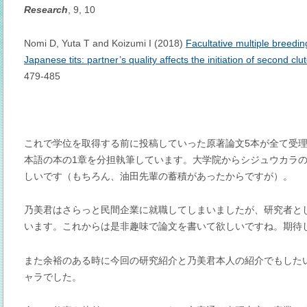
Research
, 9, 10
Nomi D, Yuta T and Koizumi I (2018)
Facultative multiple breedin
Japanese tits: partner’s quality affects the initiation of second clu
479-485
これで学位を取得する前に投稿していった原著論文5本が全て受
本語の本の1章を分担執筆しています。大学院からシジュウカラ
しいです（もちろん、油田先輩の蓄積があったからですが）。
乃美君はさらっと民間企業に就職してしまいましたが、研究者と
います。これからは是非趣味で論文を書いて欲しいですね。期待
また余裕のある時に今回の研究紹介と乃美君本人の紹介でもした
ャラでした。