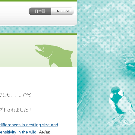
日本語
ENGLISH
た。。。(^^;)
プトされました！
ifferences in nestling size and
sitivity in the wild
.
Avian