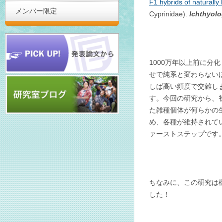
F1 hybrids of naturall
メンバー限定
Cyprinidae)
.
Ichthyolo
1000万年以上前に分
せで純系と変わらない
しば高い頻度で交雑し
す。今回の研究から、
た雑種個体が何らかの
め、各種が維持されて
ァーストステップです
ちなみに、この研究は
した！