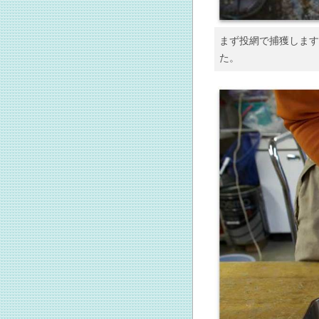
まず投網で捕獲します
た。