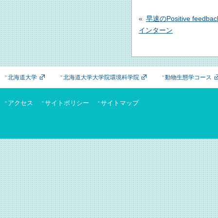
投
稿
早速のPositive feedb
ナ
インターン
ビ
ゲ
ー
シ
北海道大学
北海道大学大学院環境科学院
動物生態学コース
ョ
ン
アクセス
サイトポリシー
サイトマップ