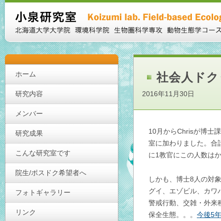
ホーム
社会人ドク
研究内容
2016年11月30日
メンバー
10月からChrisが
研究成果
室に加わりました。合
こんな研究室です
に1教官にこの人数はかな
院生/ポスドク希望者へ
しかも、博士8人の対
グイ、エゾビル、カワ
フォトギャラリー
警戒行動、交雑・外来
リンク
保全生態。。。
今後5