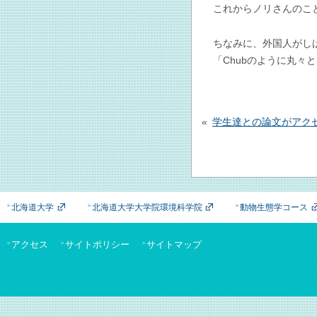
これからノリさんのこ
ちなみに、外国人がしば
「Chubのように丸々
投
稿
学生達との論文がアク
ナ
ビ
ゲ
ー
シ
北海道大学
北海道大学大学院環境科学院
動物生態学コース
ョ
ン
アクセス
サイトポリシー
サイトマップ