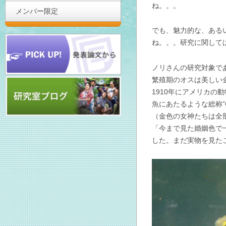
ね。。。
メンバー限定
でも、魅力的な、ある
ね。。。研究に関して
ノリさんの研究対象で
繁殖期のオスは美しい金色
1910年にアメリカの動
魚にあたるような総称”
（金色の女神たちは全
「今まで見た婚姻色で
した。まだ実物を見た