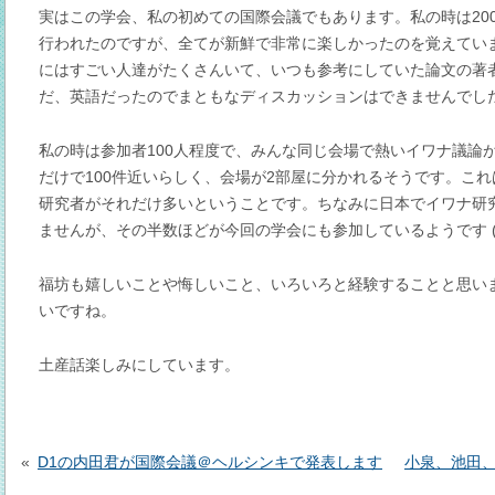
実はこの学会、私の初めての国際会議でもあります。私の時は20
行われたのですが、全てが新鮮で非常に楽しかったのを覚えてい
にはすごい人達がたくさんいて、いつも参考にしていた論文の著
だ、英語だったのでまともなディスカッションはできませんでしたが
私の時は参加者100人程度で、みんな同じ会場で熱いイワナ議論
だけで100件近いらしく、会場が2部屋に分かれるそうです。こ
研究者がそれだけ多いということです。ちなみに日本でイワナ研
ませんが、その半数ほどが今回の学会にも参加しているようです (^
福坊も嬉しいことや悔しいこと、いろいろと経験することと思い
いですね。
土産話楽しみにしています。
投
稿
D1の内田君が国際会議＠ヘルシンキで発表します
小泉、池田
ナ