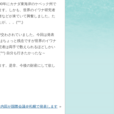
00年にカナダ東海岸のケベック州で
ます。しかも、世界のイワナ研究者
者などが来ていて興奮しました。た
。。。(^^;)
が交わされていました。今回は発表
れはちょっと残念ですが世界のイワナ
究者は両手で数えられるほどしかい
^) 自分も行きたかったな～
ます。是非、今後の財産にして欲し
、内田が国際会議＠札幌で発表します