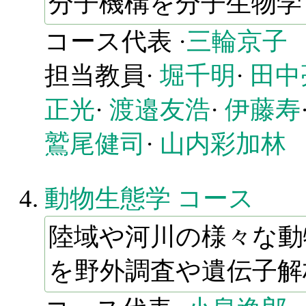
分子機構を分子生物学
コース代表 ·
三輪京子
担当教員·
堀千明
·
田中
正光
·
渡邉友浩
·
伊藤寿
鷲尾健司
·
山内彩加林
動物生態学 コース
陸域や河川の様々な動
を野外調査や遺伝子解