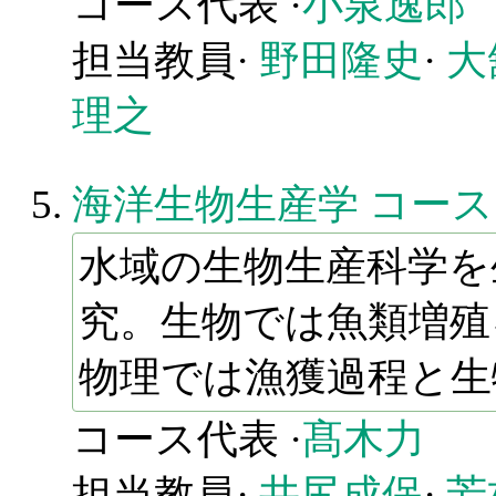
コース代表 ·
小泉逸郎
担当教員·
野田隆史
·
大
理之
海洋生物生産学 コース
水域の生物生産科学を
究。生物では魚類増殖
物理では漁獲過程と生
コース代表 ·
髙木力
担当教員·
井尻成保
·
芳