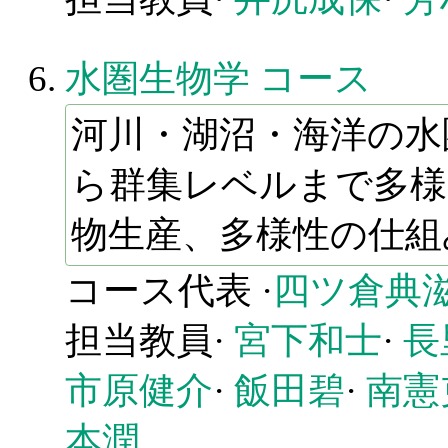
水圏生物学 コース
河川・湖沼・海洋の水
ら群集レベルまで多様
物生産、多様性の仕組
コース代表 ·
四ツ倉典
担当教員·
宮下和士
·
長
市原健介
·
飯田碧
·
南憲
本潤