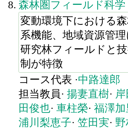
森林圏フィールド科学
変動環境下における森
系機能、地域資源管理
研究林フィールドと技
制が特徴
コース代表 ·
中路達郎
担当教員·
揚妻直樹
·
岸
田俊也
·
車柱榮
·
福澤加
浦川梨恵子
·
笠田実
·
野